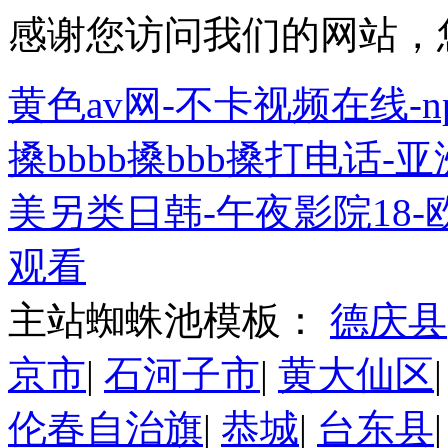
感谢您访问我们的网站，
黄色av网-不卡视频在线-
搡bbbb搡bbb搡打电话-
美另类日韩-午夜影院18-
观看
主站蜘蛛池模板：
德庆县
京市
|
石河子市
|
黄大仙区
伦春自治旗
|
恭城
|
台东县