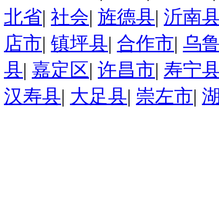
北省
|
社会
|
旌德县
|
沂南
店市
|
镇坪县
|
合作市
|
乌
县
|
嘉定区
|
许昌市
|
寿宁
汉寿县
|
大足县
|
崇左市
|